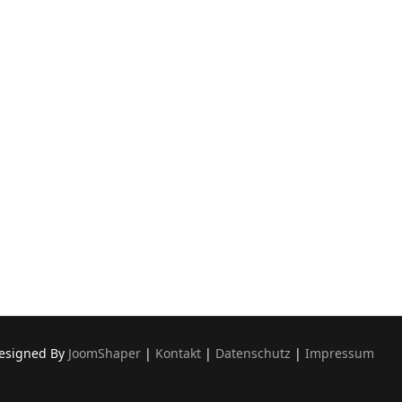
Designed By
JoomShaper
|
Kontakt
|
Datenschutz
|
Impressum